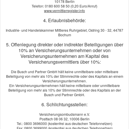
10178 Berlin
Gutacherkosten.
Telefon: 0180 600 58 50 (0,20 Euro/Anruf)
www.vermittlerregister.info
Die Grundlagen
4. Erlaubnisbehörde:
Leistungsumfang
Industrie- und Handelskammer Mittleres Ruhrgebiet, Ostring 30 - 32, 44787
Leistungseinschränkungen
Bochum
Typische Schadensfälle
5. Offenlegung direkter oder indirekter Beteiligungen über
10% an Versicherungsunternehmen oder von
Thema Kosten
Versicherungsunternehmen am Kapital des
Versicherungsvermittlers über 10%:
Der richtige Vertrag
Die Busch und Partner GmbH hält keine unmittelbare oder mittelbare
Beteiligung von mehr als 10% der Stimmrechte oder des Kapitals an einem
Versicherungsunternehmen.
Beitrag berechnen!
Ein Versicherungsunternehmen hält keine mittelbare oder unmittelbare
Beteiligung von mehr als 10% der Stimmrechte oder des Kapitals an der
Berechnen Sie in wenigen Schritten Ihren
Busch und Partner GmbH.
individuellen Tarif
6. Schlichtungsstellen:
Jetzt unverbindlich ver­gleichen!
Versicherungsombudsmann e.V.
Postfach 08 06 32, 10006 Berlin
Tel.: 0800 3696000 (kostenfrei aus deutschen Telefonnetzen)
Dieser Service wird von einem externen Anbieter bereitgestellt |
Fax: 0800 3699000 (kostenfrei aus deutschen Telefonnetzen)