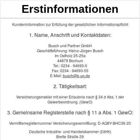
Erstinformationen
Kundeninformation zur Erfüllung der gesetzlichen Informationspflicht
1. Name, Anschrift und Kontaktdaten:
Rechts­schutz­ver­si­che­rung
Busch und Partner GmbH
Geschäftsführung: Heinz-Jürgen Busch
KI
Im Ostholz 25-25a
44879 Bochum
Recht haben ist eine Sache
Tel.: 0234 - 94693-0
Fax: 0234 - 94693-55
Recht bekommen eine andere. Oft verzichten Menschen
E-Mail:
busch@b-up.de
aus Angst vor hohen Prozesskosten auf ihr gutes Recht.
2. Tätigkeitsart:
Eine Rechts­schutz­ver­si­che­rung kann sehr nützlich sein,
Versicherungsmakler mit einer Erlaubnis nach § 34 d Abs. 1 der
um sein Recht juristisch durchzusetzen.
Gewerbeordnung. (GewO)
Es gibt aber auch einige Ausnahmen, in welchen die
3. Gemeinsame Registerstelle nach § 11 a Abs. 1 GewO:
Rechts­schutz­ver­si­che­rung nicht zahlt. Nur bei
Vermittlerregisternummer Versicherungsvermittlung: D-AQ8Y-BHC36-20
entsprechenden Erfolgsaussichten übernimmt die
Deutsche Industrie- und Handelskammer (DIHK)
Rechts­schutz­ver­si­che­rung Gerichts-, Anwalts- und
Breite Straße 29