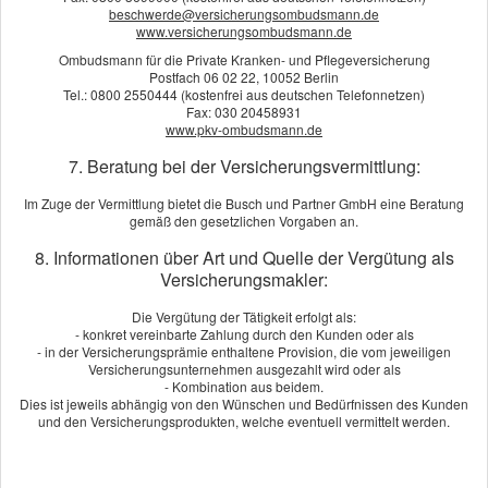
beschwerde@versicherungsombudsmann.de
Datenschutzerklärung
www.versicherungsombudsmann.de
Ombudsmann für die Private Kranken- und Pflegeversicherung
Postfach 06 02 22, 10052 Berlin
Tel.: 0800 2550444 (kostenfrei aus deutschen Telefonnetzen)
Vergleich und Angebot Rechts­schutz­
Fax: 030 20458931
ver­si­che­rung
www.pkv-ombudsmann.de
7. Beratung bei der Versicherungsvermittlung:
Wir erstellen Ihnen gerne ein Vergleichsangebot.
Im Zuge der Vermittlung bietet die Busch und Partner GmbH eine Beratung
An­ge­bot an­for­dern
gemäß den gesetzlichen Vorgaben an.
8. Informationen über Art und Quelle der Vergütung als
Versicherungsmakler:
Die Vergütung der Tätigkeit erfolgt als:
- konkret vereinbarte Zahlung durch den Kunden oder als
- in der Versicherungsprämie enthaltene Provision, die vom jeweiligen
Kundenbewertung
Versicherungsunternehmen ausgezahlt wird oder als
- Kombination aus beidem.
Dies ist jeweils abhängig von den Wünschen und Bedürfnissen des Kunden
5
von
5
Sternen
und den Versicherungsprodukten, welche eventuell vermittelt werden.
3
Bewertungen seit 2020