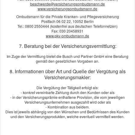
beschwerde@versicherungsombudsmann.de
Was ist eigentlich die Mallorca-Police?
www.versicherungsombudsmann.de
Die sogenannte Mallorca-Police ist eine
Ombudsmann für die Private Kranken- und Pflegeversicherung
Postfach 06 02 22, 10052 Berlin
Zusatzversicherung, die häufig in deutschen Kfz-
Tel.: 0800 2550444 (kostenfrei aus deutschen Telefonnetzen)
Fax: 030 20458931
Versicherungen enthalten ist. Sie sorgt dafür, dass der
www.pkv-ombudsmann.de
Versicherungsschutz bei einem Mietwagen im Ausland
7. Beratung bei der Versicherungsvermittlung:
dem deutschen Niveau entspricht – insbesondere bei der
Im Zuge der Vermittlung bietet die Busch und Partner GmbH eine Beratung
Haft­pflichtdeckung. Denn in vielen Ländern sind die
gemäß den gesetzlichen Vorgaben an.
gesetzlich vorgeschriebenen Deckungs­summen deutlich
8. Informationen über Art und Quelle der Vergütung als
niedriger. Die Mallorca-Police schließt diese Lücke –
Versicherungsmakler:
ganz ohne Mehrkosten, wenn sie bereits in der eigenen
Die Vergütung der Tätigkeit erfolgt als:
Auto­ver­si­che­rung enthalten ist.
- konkret vereinbarte Zahlung durch den Kunden oder als
- in der Versicherungsprämie enthaltene Provision, die vom jeweiligen
Praxis-Tipp:
Versicherungsunternehmen ausgezahlt wird oder als
- Kombination aus beidem.
Vor der Fahrt Schäden dokumentieren (Fotos!),
Dies ist jeweils abhängig von den Wünschen und Bedürfnissen des Kunden
und den Versicherungsprodukten, welche eventuell vermittelt werden.
Bedingungen genau lesen und Rückgabe bestätigen
lassen. Wer Kredit­kartenschutz nutzt, sollte prüfen, ob er
wirklich greift – viele Angebote haben Haken.