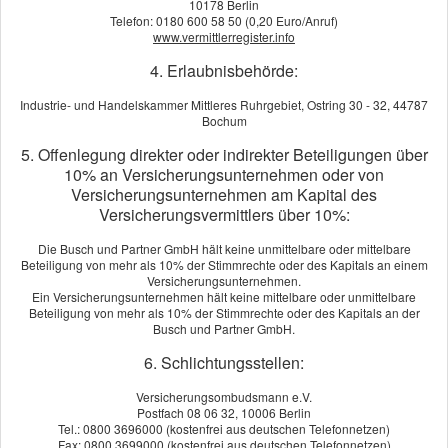
10178 Berlin
teuer werden kann. Wer richtig absichert, genießt nicht
Telefon: 0180 600 58 50 (0,20 Euro/Anruf)
nur die Aussicht, sondern auch ein gutes Gefühl hinterm
www.vermittlerregister.info
Steuer.
4. Erlaubnisbehörde:
Mietwagen im Ausland: Darauf sollte man achten
Industrie- und Handelskammer Mittleres Ruhrgebiet, Ostring 30 - 32, 44787
Bochum
Haft­pflichtdeckung
: In vielen Ländern zu niedrig –
5. Offenlegung direkter oder indirekter Beteiligungen über
besser über Mallorca-Police oder Kfz-Zusatzschutz
10% an Versicherungsunternehmen oder von
Versicherungsunternehmen am Kapital des
auf deutsches Niveau aufstocken.
Versicherungsvermittlers über 10%:
Vollkasko
ohne Selbstbeteiligung
: Spart Stress und
Diskussionen bei Schäden und Kratzern.
Die Busch und Partner GmbH hält keine unmittelbare oder mittelbare
Beteiligung von mehr als 10% der Stimmrechte oder des Kapitals an einem
Diebstahlschutz
: Gerade in Großstädten oder bei
Versicherungsunternehmen.
Ein Versicherungsunternehmen hält keine mittelbare oder unmittelbare
längerer Standzeit wichtig.
Beteiligung von mehr als 10% der Stimmrechte oder des Kapitals an der
Busch und Partner GmbH.
Schutz für Glas, Reifen, Unterboden
: Besonders
relevant bei Schlaglöchern, engen Gassen oder
6. Schlichtungsstellen:
grobem Terrain.
Versicherungsombudsmann e.V.
Zusatzfahrer
: Nur abgesichert, wenn ausdrücklich im
Postfach 08 06 32, 10006 Berlin
Tel.: 0800 3696000 (kostenfrei aus deutschen Telefonnetzen)
Vertrag vermerkt.
Fax: 0800 3699000 (kostenfrei aus deutschen Telefonnetzen)