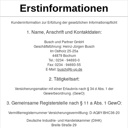
Erstinformationen
Kundeninformation zur Erfüllung der gesetzlichen Informationspflicht
News-Archiv | Artikel vom 06.08.2025
1. Name, Anschrift und Kontaktdaten:
Busch und Partner GmbH
Geschäftsführung: Heinz-Jürgen Busch
Kostenfallen beim Mietwagen
Im Ostholz 25-25a
44879 Bochum
im Ausland vermeiden
Tel.: 0234 - 94693-0
Fax: 0234 - 94693-55
E-Mail:
busch@b-up.de
2. Tätigkeitsart:
Ob Strandhopping an der Algarve, Städtetrip in Italien
Versicherungsmakler mit einer Erlaubnis nach § 34 d Abs. 1 der
oder Roadtrip durch die USA – mit dem Mietwagen wird
Gewerbeordnung. (GewO)
der Urlaub flexibel und individuell. Doch bei aller
3. Gemeinsame Registerstelle nach § 11 a Abs. 1 GewO:
Entdeckerlust ist eines wichtig: der passende
Vermittlerregisternummer Versicherungsvermittlung: D-AQ8Y-BHC36-20
Versicherungsschutz. Denn viele Mietwagenverträge im
Deutsche Industrie- und Handelskammer (DIHK)
Ausland bieten nur einen Mindestschutz – der im Ernstfall
Breite Straße 29